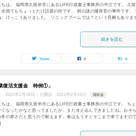
にちは。 福岡県久留米市にあるLIFE行政書士事務所の中江です。 久
、全国でもちょっとだけ話題の街です。 例の謎の爆発音の事件です。 
ね、けっこうありました。 ソニックブームでは？という見解もありま
続きを読む
Tweet
0
0
業復活支援金 特例①」
日：
2022年2月16日
公開日：
2022年2月15日
補助金
にちは。 福岡県久留米市にあるLIFE行政書士事務所の中江です。 ち
かくなったかなと思ってましたが、また冷え込んできましたね。おそ
の冬の寒さだと思うので耐えます。春はもうすぐそこまで来てますの
]