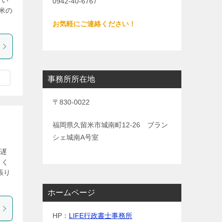
てい
0942-40-6767
米の
お気軽にご連絡ください！
事務所所在地
〒830-0022
福岡県久留米市城南町12-26 ブラン
シェ城南A号室
し遅
しく
張り
ホームページ
HP：
LIFE行政書士事務所