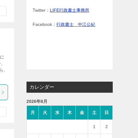
Twitter：
LIFE行政書士事務所
Facebook：
行政書士 中江公紀
いに
で、
ら、
カレンダー
2026年8月
月
火
水
木
金
土
日
1
2