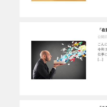
「在
公開
こん
令和
仕事
[…]