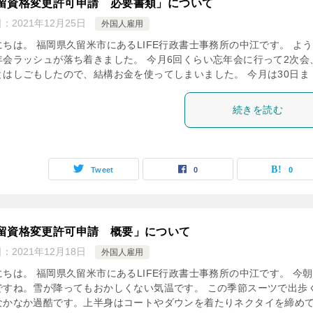
留資格変更許可申請 必要書類」について
日：
2021年12月25日
外国人雇用
にちは。 福岡県久留米市にあるLIFE行政書士事務所の中江です。 よ
年会ラッシュが落ち着きました。 今月6回くらい忘年会に行って2次会
とはしごもしたので、結構お金を使ってしまいました。 今月は30日ま [
続きを読む
Tweet
0
0
留資格変更許可申請 概要」について
日：
2021年12月18日
外国人雇用
にちは。 福岡県久留米市にあるLIFE行政書士事務所の中江です。 今
ですね。雪が降ってもおかしくない気温です。 この季節スーツで出歩
なかなか過酷です。上半身はコートやダウンを着たりネクタイを締め