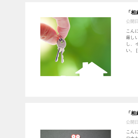
「相
公開
こん
厳し
し、
い。 [
「相
公開
こん