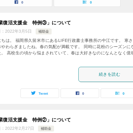
0
0
業復活支援金 特例③」について
日：
2022年3月5日
補助金
にちは。 福岡県久留米市にあるLIFE行政書士事務所の中江です。 寒
ぶやわらぎましたね。春の気配が満載です。 同時に花粉のシーズンに
た。 高校生の頃から悩まされていて、春は大好きなのになんとなく億
続きを読む
Tweet
0
0
業復活支援金 特例②」について
日：
2022年2月27日
補助金