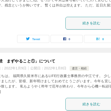
が大流行してきましたね。せっかく年末は落ち着いていたので安心し
で、残念というか怖いです。 暫くは外出は控えます。 ただ、近日久留
続きを読む
Tweet
0
0
続 まずやること①」について
日：
2022年1月9日
公開日：
2022年1月8日
遺言・相続
にちは。 福岡県久留米市にあるLIFE行政書士事務所の中江です。 少
りましたが、皆様、新年明けましておめでとうございます。今年も宜
い致します。 私もようやく昨年で厄年が終わり、今年から心機一転頑
]
続きを読む