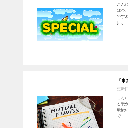
こん
は今
です
[…]
「事
更新
こん
と暖
最後
で […