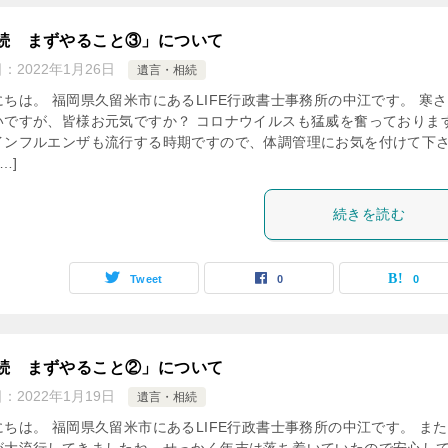
続 まずやること③」について
日：
2022年1月26日
遺言・相続
にちは。 福岡県久留米市にあるLIFE行政書士事務所の中江です。 寒
いですが、皆様お元気ですか？ コロナウイルスも猛威を奮っておりま
インフルエンザも流行する時期ですので、体調管理にお気を付けて下
…]
続きを読む
Tweet
0
0
続 まずやること②」について
日：
2022年1月19日
遺言・相続
にちは。 福岡県久留米市にあるLIFE行政書士事務所の中江です。 ま