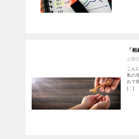
「相
公開
こん
私の
れで
[…]