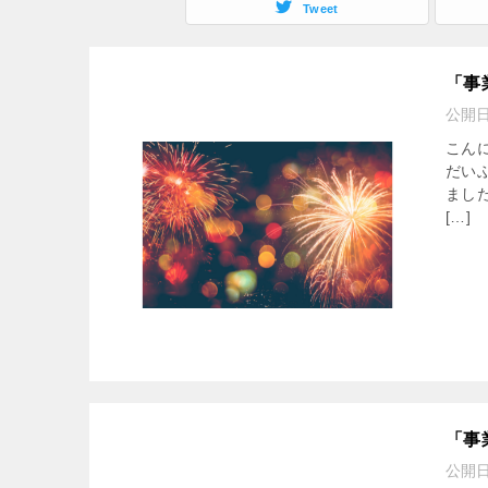
Tweet
「事
公開
こん
だい
まし
[…]
「事
公開