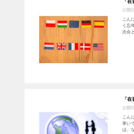
「在
公開
こん
く忘
次会
「在
公開
こん
寒い
は、