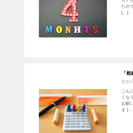
ロナ
たの
[…]
「相
更新
こん
くな
お願
ま […