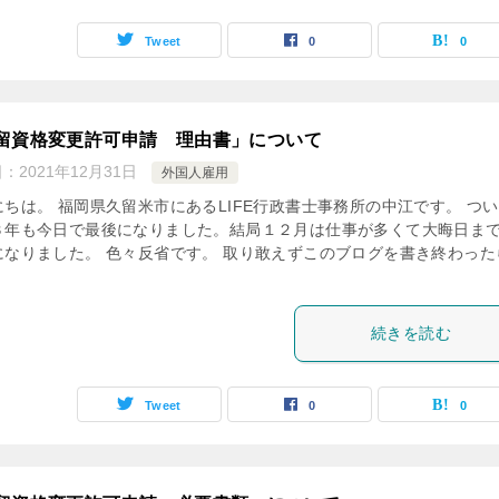
Tweet
0
0
留資格変更許可申請 理由書」について
日：
2021年12月31日
外国人雇用
にちは。 福岡県久留米市にあるLIFE行政書士事務所の中江です。 つ
３年も今日で最後になりました。結局１２月は仕事が多くて大晦日ま
になりました。 色々反省です。 取り敢えずこのブログを書き終わった
続きを読む
Tweet
0
0