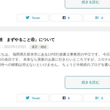
続きを読む
Tweet
0
0
続 まずやること④」について
日：
2022年2月5日
遺言・相続
にちは。 福岡県久留米市にあるLIFE行政書士事務所の中江です。 今
母の命日です。 本来なら実家のお墓に行きたいところですが、コロナ
県外への移動は控えないといけません。 ちょうど今相続のブログを書
続きを読む
Tweet
0
0