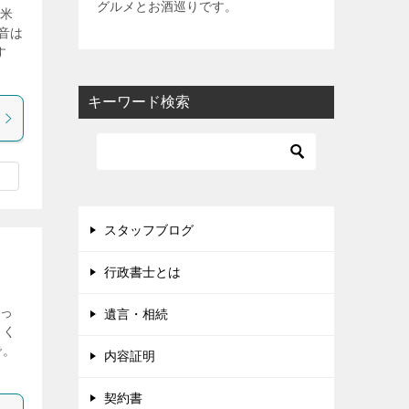
グルメとお酒巡りです。
留米
音は
す
キーワード検索
スタッフブログ
行政書士とは
ょっ
遺言・相続
らく
で。
内容証明
契約書