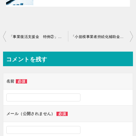
投
「事業復活支援金 特例②」について
「小規模事業者持続化補助金とインボイス制度」について
稿
ナ
コメントを残す
ビ
ゲ
名前
必須
ー
シ
ョ
ン
メール（公開されません）
必須