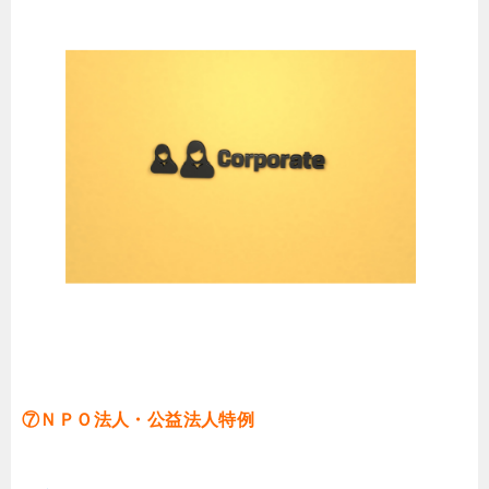
⑦ＮＰＯ法人・公益法人特例