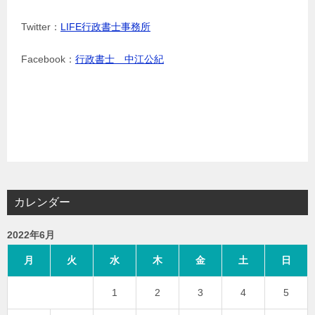
Twitter：
LIFE行政書士事務所
Facebook：
行政書士 中江公紀
カレンダー
2022年6月
月
火
水
木
金
土
日
1
2
3
4
5