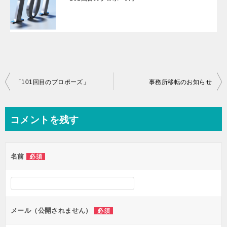
投
「101回目のプロポーズ」
事務所移転のお知らせ
稿
ナ
コメントを残す
ビ
ゲ
名前
必須
ー
シ
ョ
ン
メール（公開されません）
必須