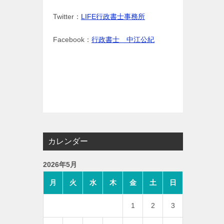
Twitter：
LIFE行政書士事務所
Facebook：
行政書士 中江公紀
カレンダー
2026年5月
月
火
水
木
金
土
日
1
2
3