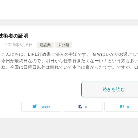
技術者の証明
日：
2026年5月6日
建設業
未分類
、こんにちは。LIFE行政書士法人の中江です。 ＧＷはいかがお過ごし
？今日が最終日なので、明日から仕事行きたくなーい！という方も多
うね。今回は日曜日以外は晴れていて本当に良かったです。ですが、LI
続きを読む
Tweet
0
0