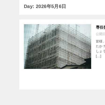
Day: 2026年5月6日
専任
公開
皆様
たか
しょ
[…]