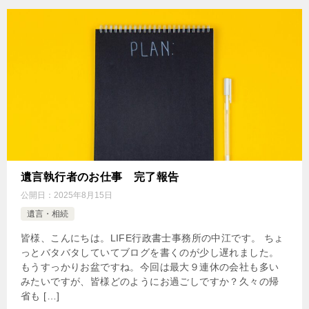
遺言執行者のお仕事 完了報告
公開日：
2025年8月15日
遺言・相続
皆様、こんにちは。LIFE行政書士事務所の中江です。 ちょ
っとバタバタしていてブログを書くのが少し遅れました。
もうすっかりお盆ですね。今回は最大９連休の会社も多い
みたいですが、皆様どのようにお過ごしですか？久々の帰
省も […]