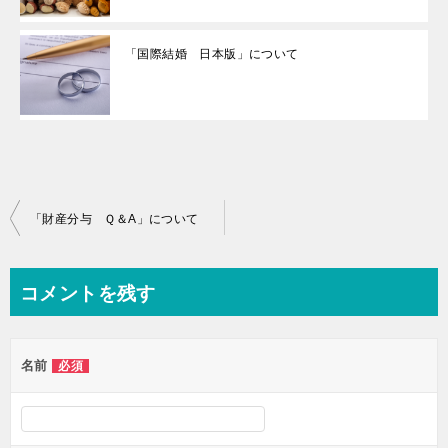
「国際結婚 日本版」について
投
「財産分与 Ｑ＆A」について
稿
ナ
コメントを残す
ビ
ゲ
名前
必須
ー
シ
ョ