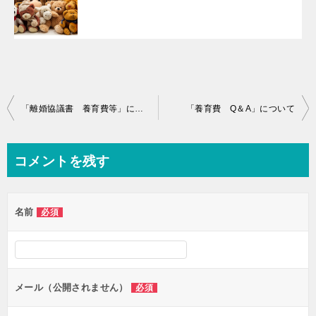
投
「離婚協議書 養育費等」について
「養育費 Q＆A」について
稿
ナ
コメントを残す
ビ
ゲ
名前
必須
ー
シ
ョ
ン
メール（公開されません）
必須