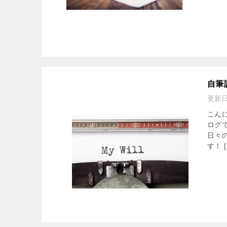
自筆
更新
こん
ログ
日々
す！ [