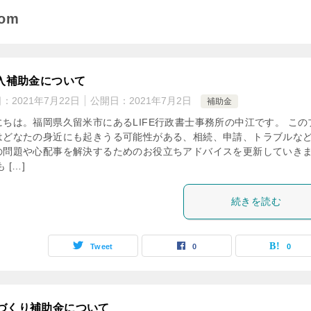
com
導入補助金について
日：
2021年7月22日
公開日：
2021年7月2日
補助金
にちは。福岡県久留米市にあるLIFE行政書士事務所の中江です。 この
はどなたの身近にも起きうる可能性がある、相続、申請、トラブルな
の問題や心配事を解決するためのお役立ちアドバイスを更新していき
 […]
続きを読む
Tweet
0
0
づくり補助金について