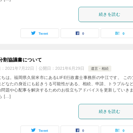
続きを読む
Tweet
0
0
分割協議書について
日：
2021年7月22日
公開日：
2021年6月29日
遺言・相続
にちは。福岡県久留米市にあるLIFE行政書士事務所の中江です。 この
はどなたの身近にも起きうる可能性がある、相続、申請、トラブルな
の問題や心配事を解決するためのお役立ちアドバイスを更新していき
 […]
続きを読む
Tweet
0
0