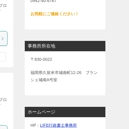
0942-40-6767
ブロ
ど
お気軽にご連絡ください！
ま
事務所所在地
〒830-0022
福岡県久留米市城南町12-26 ブラン
シェ城南A号室
ブロ
ど
ま
ホームページ
HP：
LIFE行政書士事務所