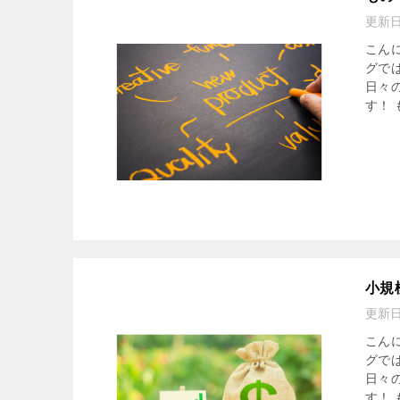
更新
こん
グで
日々
す！ も
小規
更新
こん
グで
日々
す！ も