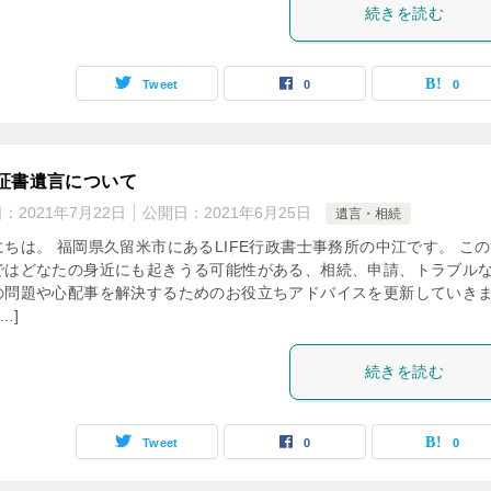
続きを読む
Tweet
0
0
証書遺言について
日：
2021年7月22日
公開日：
2021年6月25日
遺言・相続
にちは。 福岡県久留米市にあるLIFE行政書士事務所の中江です。 こ
ではどなたの身近にも起きうる可能性がある、相続、申請、トラブル
の問題や心配事を解決するためのお役立ちアドバイスを更新していき
…]
続きを読む
Tweet
0
0