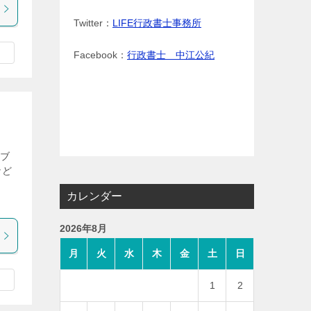
Twitter：
LIFE行政書士事務所
Facebook：
行政書士 中江公紀
のブ
など
ま
カレンダー
2026年8月
月
火
水
木
金
土
日
1
2