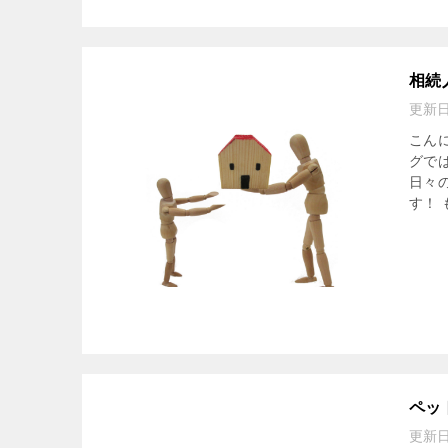
相続
更新
こん
グで
日々
す！ も
ペッ
更新