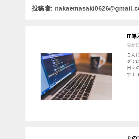
投稿者: nakaemasaki0626@gmail.
IT
更新
こん
グで
日々
す！ も
もの