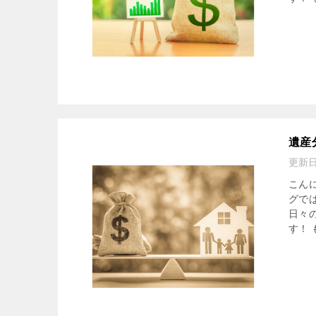
遺産
更新
こん
グで
日々
す！ も