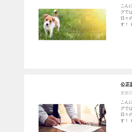
こん
グで
日々
す！ も
公正
更新
こん
グで
日々
す！ も