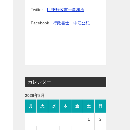
Twitter：
LIFE行政書士事務所
Facebook：
行政書士 中江公紀
カレンダー
2026年8月
月
火
水
木
金
土
日
1
2