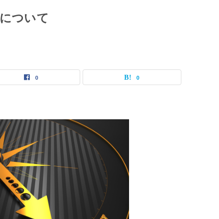
」について
0
0