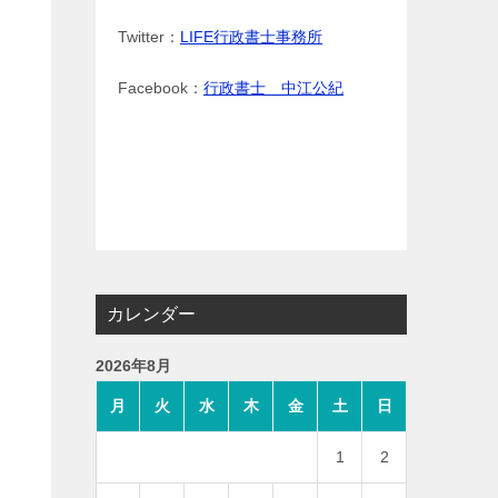
Twitter：
LIFE行政書士事務所
Facebook：
行政書士 中江公紀
カレンダー
2026年8月
月
火
水
木
金
土
日
1
2