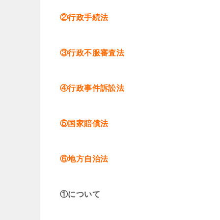
②行政手続法
③行政不服審査法
④行政事件訴訟法
⑤国家賠償法
⑥地方自治法
①について