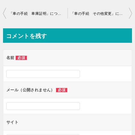
投
「車の手続 車庫証明」について
「車の手続 その他変更」について
稿
ナ
コメントを残す
ビ
ゲ
名前
必須
ー
シ
ョ
ン
メール（公開されません）
必須
サイト