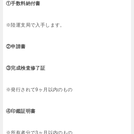
①手数料納付書
※陸運支局で入手します。
②申請書
③完成検査修了証
※発行されて9ヶ月以内のもの
④印鑑証明書
※所有者分で3ヶ月以内のもの